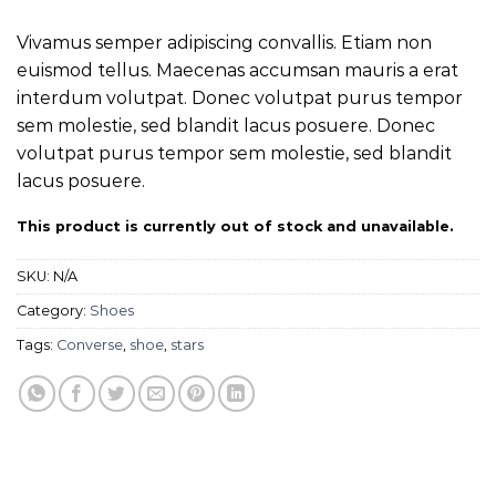
Rated
2
Vivamus semper adipiscing convallis. Etiam non
4.00
out
of 5
euismod tellus. Maecenas accumsan mauris a erat
based on
interdum volutpat. Donec volutpat purus tempor
customer
ratings
sem molestie, sed blandit lacus posuere. Donec
volutpat purus tempor sem molestie, sed blandit
lacus posuere.
This product is currently out of stock and unavailable.
SKU:
N/A
Category:
Shoes
Tags:
Converse
,
shoe
,
stars