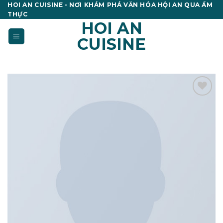
Skip
HOI AN CUISINE - NƠI KHÁM PHÁ VĂN HÓA HỘI AN QUA ẨM
THỰC
to
HOI AN
content
CUISINE
Add to
wishlist