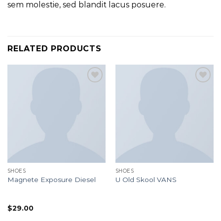
sem molestie, sed blandit lacus posuere.
RELATED PRODUCTS
Add to
Add to
wishlist
wishlist
SHOES
SHOES
Magnete Exposure Diesel
U Old Skool VANS
Rated
5.00
Rated
$
29.00
out of 5
3.67
out