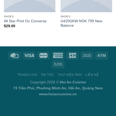
SHOES
SHOES
U420GKW NOK 799 New
All Star Print Ox Converse
Balance
$
29.00
TRANG CHỦ
TIN TỨC
THƯ VIỆN ẢNH
LIÊN HỆ
Copyright 2026 ©
Hoi An Cuisine
73 Trần Phú, Phường Minh An, Hội An, Quảng Nam
www.hoiancuisine.vn