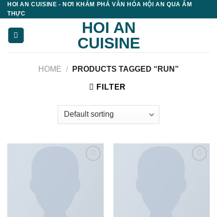
HOI AN CUISINE - NƠI KHÁM PHÁ VĂN HÓA HỘI AN QUA ẨM
Skip
THỰC
to
HOI AN
content
CUISINE
HOME
/
PRODUCTS TAGGED “RUN”
FILTER
Add to
Add to
wishlist
wishlist